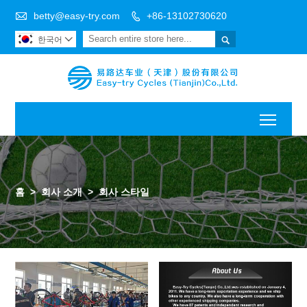

betty@easy-try.com
+86-13102730620


한국어

Toggl
홈
>
회사 소개
>
회사 스타일