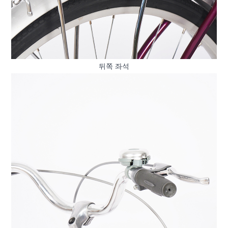
뒤쪽 좌석